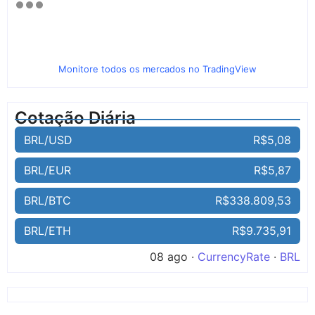
Monitore todos os mercados no TradingView
Cotação Diária
BRL/USD
R$5,08
BRL/EUR
R$5,87
BRL/BTC
R$338.809,53
BRL/ETH
R$9.735,91
08 ago ·
CurrencyRate
·
BRL