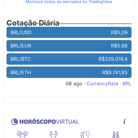
Monitore todos os mercados no TradingView
Cotação Diária
BRL/USD
R$5,09
BRL/EUR
R$5,88
BRL/BTC
R$339.016,4
BRL/ETH
R$9.741,85
08 ago ·
CurrencyRate
·
BRL