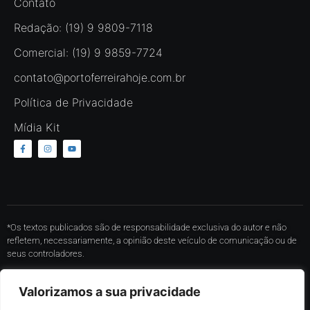
Contato
Redação: (19) 9 9809-7118
Comercial: (19) 9 9859-7724
contato@portoferreirahoje.com.br
Política de Privacidade
Mídia Kit
*Os textos publicados são de responsabilidade exclusiva do autor e não
refletem, necessariamente, a opinião deste veículo de comunicação ou de
seus controladores.
* O conteúdo de cada comentário é de responsabilidade de quem realizá-lo.
Valorizamos a sua privacidade
Nos reservamos ao direito de reprovar ou eliminar comentários em
desacordo com o propósito do site ou que contenham palavras ofensivas.