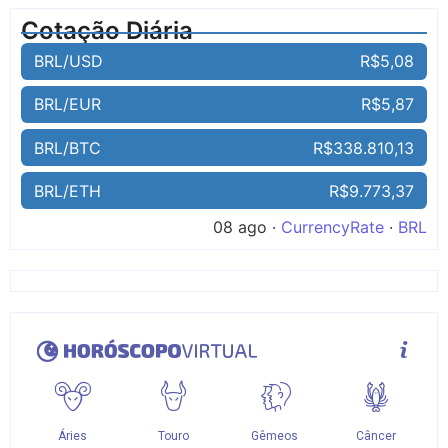
Cotação Diária
BRL/USD
R$5,08
BRL/EUR
R$5,87
BRL/BTC
R$338.810,13
BRL/ETH
R$9.773,37
08 ago ·
CurrencyRate
·
BRL