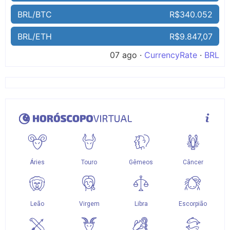
BRL/BTC
R$340.052
BRL/ETH
R$9.847,07
07 ago ·
CurrencyRate
·
BRL