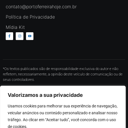
contato@portoferreirahoje.com.br
Política de Privacidade
Mídia Kit
*Os textos publicados são de responsabilidade exclusiva do autor e não
refletem, necessariamente, a opinião deste veículo de comunicação ou de
seus controladores.
* O conteúdo de cada comentário é de responsabilidade de quem realizá-lo.
Valorizamos a sua privacidade
Nos reservamos ao direito de reprovar ou eliminar comentários em
desacordo com o propósito do site ou que contenham palavras ofensivas.
Usamos cookies para melhorar sua experiência de navegação, 
*Proibida a reprodução total ou parcial, cópia ou distribuição do conteúdo,
veicular anúncios ou conteúdo personalizado e analisar nosso 
sem autorização expressa por parte desse portal.
tráfego. Ao clicar em “Aceitar tudo”, você concorda com o uso 
de cookies.