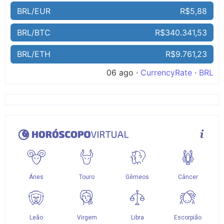
BRL/EUR
R$5,88
BRL/BTC
R$340.341,53
BRL/ETH
R$9.761,23
06 ago ·
CurrencyRate
·
BRL