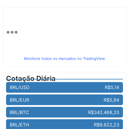
Monitore todos os mercados no TradingView
Cotação Diária
BRL/USD
R$5,14
BRL/EUR
R$5,94
BRL/BTC
R$342.468,33
BRL/ETH
R$9.822,23