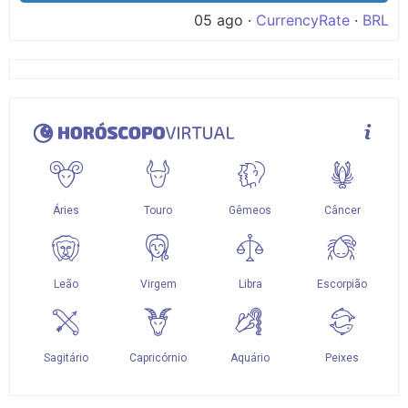
05 ago ·
CurrencyRate
·
BRL