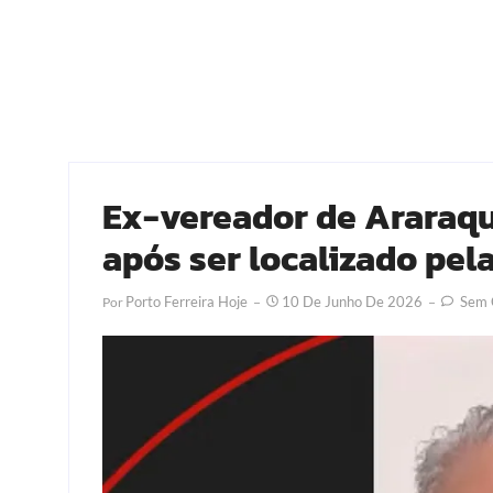
Ex-vereador de Araraqu
após ser localizado pel
Porto Ferreira Hoje
10 De Junho De 2026
Sem 
Por