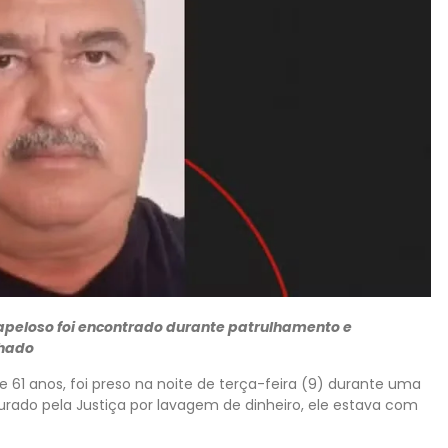
peloso foi encontrado durante patrulhamento e
chado
 61 anos, foi preso na noite de terça-feira (9) durante uma
rocurado pela Justiça por lavagem de dinheiro, ele estava com