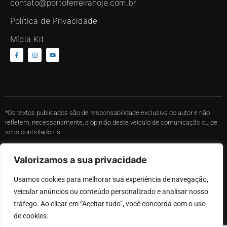
contato@portoferreirahoje.com.br
Política de Privacidade
Mídia Kit
*Os textos publicados são de responsabilidade exclusiva do autor e não
refletem, necessariamente, a opinião deste veículo de comunicação ou de
seus controladores.
* O conteúdo de cada comentário é de responsabilidade de quem realizá-lo.
Valorizamos a sua privacidade
Nos reservamos ao direito de reprovar ou eliminar comentários em
desacordo com o propósito do site ou que contenham palavras ofensivas.
Usamos cookies para melhorar sua experiência de navegação, 
*Proibida a reprodução total ou parcial, cópia ou distribuição do conteúdo,
veicular anúncios ou conteúdo personalizado e analisar nosso 
sem autorização expressa por parte desse portal.
tráfego. Ao clicar em “Aceitar tudo”, você concorda com o uso 
de cookies.
©
2026
Desenvolvido por MRC Sistemas – Desenvolvimento