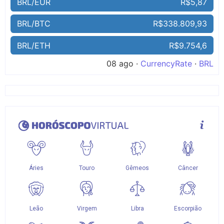
BRL/EUR
R$5,87
BRL/BTC
R$338.809,93
BRL/ETH
R$9.754,6
08 ago ·
CurrencyRate
·
BRL