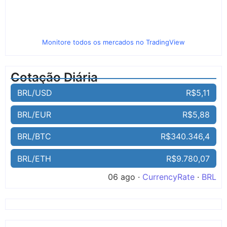
Monitore todos os mercados no TradingView
Cotação Diária
BRL/USD
R$5,11
BRL/EUR
R$5,88
BRL/BTC
R$340.346,4
BRL/ETH
R$9.780,07
06 ago ·
CurrencyRate
·
BRL