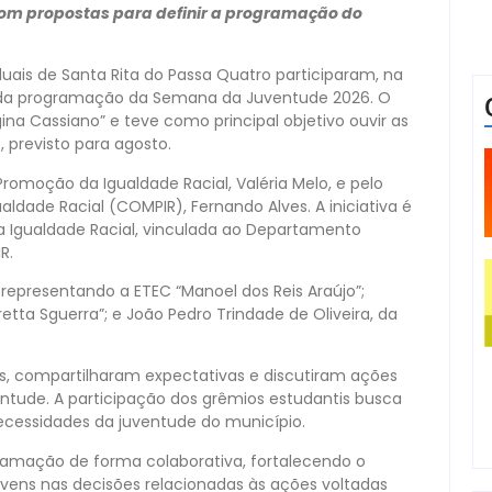
com propostas para definir a programação do
uais de Santa Rita do Passa Quatro participaram, na
o da programação da Semana da Juventude 2026. O
na Cassiano” e teve como principal objetivo ouvir as
, previsto para agosto.
romoção da Igualdade Racial, Valéria Melo, e pelo
dade Racial (COMPIR), Fernando Alves. A iniciativa é
 Igualdade Racial, vinculada ao Departamento
R.
representando a ETEC “Manoel dos Reis Araújo”;
retta Sguerra”; e João Pedro Trindade de Oliveira, da
s, compartilharam expectativas e discutiram ações
tude. A participação dos grêmios estudantis busca
necessidades da juventude do município.
ramação de forma colaborativa, fortalecendo o
ovens nas decisões relacionadas às ações voltadas