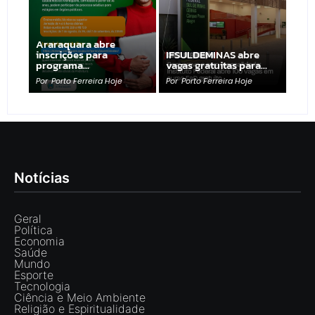
Araraquara abre
inscrições para
IFSULDEMINAS abre
programa…
vagas gratuitas para…
Por
Porto Ferreira Hoje
Por
Porto Ferreira Hoje
Notícias
Geral
Política
Economia
Saúde
Mundo
Esporte
Tecnologia
Ciência e Meio Ambiente
Religião e Espiritualidade