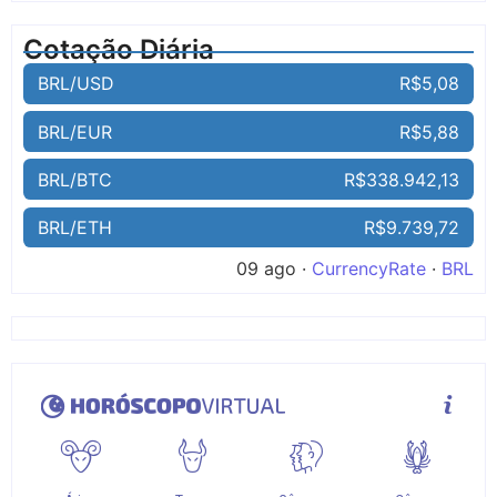
Cotação Diária
BRL/USD
R$5,08
BRL/EUR
R$5,88
BRL/BTC
R$338.942,13
BRL/ETH
R$9.739,72
09 ago ·
CurrencyRate
·
BRL