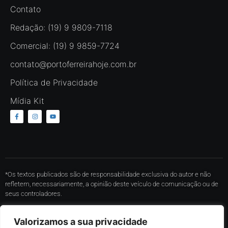
Contato
Redação: (19) 9 9809-7118
Comercial: (19) 9 9859-7724
contato@portoferreirahoje.com.br
Política de Privacidade
Mídia Kit
*Os textos publicados são de responsabilidade exclusiva do autor e não
refletem, necessariamente, a opinião deste veículo de comunicação ou de
seus controladores.
* O conteúdo de cada comentário é de responsabilidade de quem realizá-lo.
Valorizamos a sua privacidade
Nos reservamos ao direito de reprovar ou eliminar comentários em