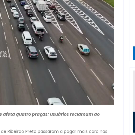
 e afeta quatro praças; usuários reclamam do
o de Ribeirão Preto passaram a pagar mais caro nas