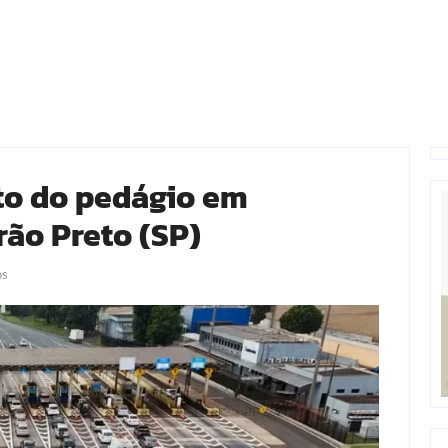
to do pedágio em
rão Preto (SP)
os