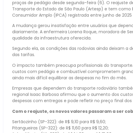
praças de pedágio desde segunda-feira (6). O reajuste de
Transporte do Estado de São Paulo (Artesp) e tem como b
Consumidor Amplo (IPCA) registrada entre junho de 2025
A mudança gerou insatisfação entre usuários que depend
diariamente. A enfermeira Lorena Roque, moradora de Se
qualidade da infraestrutura oferecida.
Segundo ela, as condições das rodovias ainda deixam a de
das tarifas.
O impacto também preocupa profissionais do transporte.
custos com pedágio e combustível comprometem grande p
ainda mais difícil equilibrar as despesas no fim do mês.
Empresas que dependem do transporte rodoviário também
regional Isaac Barbosa afirmou que o aumento dos custo
despesas com entregas e pode refletir no preço final dos
Com o reajuste, os novos valores passaram a ser co
Sertãozinho (SP-322): de R$ 9,10 para R$ 9,60;
Pitangueiras (SP-322): de R$ 11,60 para R$ 12,20;