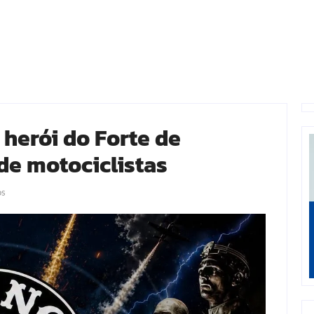
erói do Forte de
e motociclistas
os