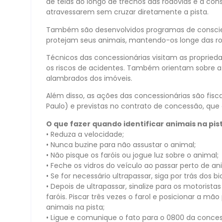
de telas ao longo de trechos das rodovias e a co
atravessarem sem cruzar diretamente a pista.
Também são desenvolvidos programas de conscien
protejam seus animais, mantendo-os longe das ro
Técnicos das concessionárias visitam as proprieda
os riscos de acidentes. Também orientam sobre 
alambrados dos imóveis.
Além disso, as ações das concessionárias são fisc
Paulo) e previstas no contrato de concessão, qu
O que fazer quando identificar animais na pis
• Reduza a velocidade;
• Nunca buzine para não assustar o animal;
• Não pisque os faróis ou jogue luz sobre o animal;
• Feche os vidros do veículo ao passar perto de an
• Se for necessário ultrapassar, siga por trás dos bi
• Depois de ultrapassar, sinalize para os motoris
faróis. Piscar três vezes o farol e posicionar a m
animais na pista;
• Ligue e comunique o fato para o 0800 da concess