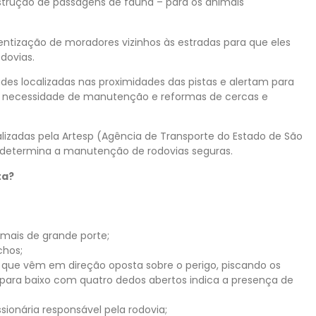
nstrução de passagens de fauna – para os animais
tização de moradores vizinhos às estradas para que eles
dovias.
des localizadas nas proximidades das pistas e alertam para
a necessidade de manutenção e reformas de cercas e
alizadas pela Artesp (Agência de Transporte do Estado de São
e determina a manutenção de rodovias seguras.
ta?
imais de grande porte;
chos;
tas que vêm em direção oposta sobre o perigo, piscando os
ão para baixo com quatro dedos abertos indica a presença de
ionária responsável pela rodovia;