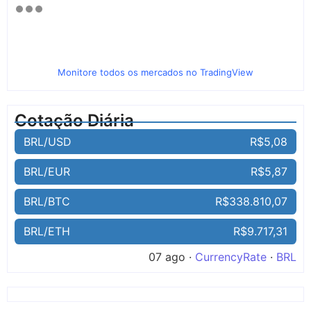
Monitore todos os mercados no TradingView
Cotação Diária
BRL/USD
R$5,08
BRL/EUR
R$5,87
BRL/BTC
R$338.810,07
BRL/ETH
R$9.717,31
07 ago ·
CurrencyRate
·
BRL