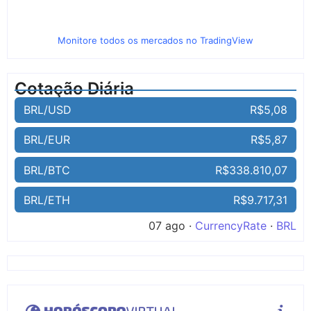
Monitore todos os mercados no TradingView
Cotação Diária
BRL/USD
R$5,08
BRL/EUR
R$5,87
BRL/BTC
R$338.810,07
BRL/ETH
R$9.717,31
07 ago ·
CurrencyRate
·
BRL