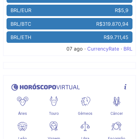
BRL/EUR
R$5,9
BRL/BTC
R$319.870,94
BRL/ETH
R$9.711,45
07 ago ·
CurrencyRate
·
BRL