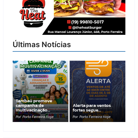
Últimas Notícias
Tambaú promove
campanha de
Alerta para ventos
multivacinação…
fortes segue…
Por
Porto Ferreira Hoje
Por
Porto Ferreira Hoje