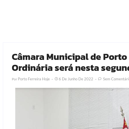
Câmara Municipal de Porto 
Ordinária será nesta segund
Porto Ferreira Hoje
6 De Junho De 2022
Sem Comentári
Por