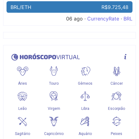
BRL/ETH
R$9.725,48
06 ago ·
CurrencyRate
·
BRL