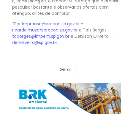
E, como sempre, o Procon-SP reforça que é preciso
pesquisar bastante e observar as ofertas com
atenção, antes de comprar.
*Por
imprensa@procon.sp.gov.br
–
ricardo.muza@procon.sp.gov.br
e Taís Borges
taborges@impem.sp.gov.br
e Denilson Oliveira —
denoliveira@sp.gov.br
Geral