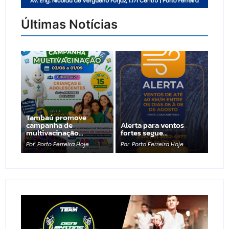
Últimas Notícias
Tambaú promove
campanha de
Alerta para ventos
multivacinação…
fortes segue…
Por
Porto Ferreira Hoje
Por
Porto Ferreira Hoje