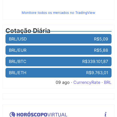
Monitore todos os mercados no TradingView
Cotação Diária
BRL/USD
R$5,09
BRL/EUR
R$5,88
BRL/BTC
R$339.101,87
BRL/ETH
R$9.763,01
09 ago ·
CurrencyRate
·
BRL