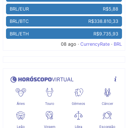
BRL/EUR
R$5,88
BRL/BTC
R$338.810,33
BRL/ETH
R$9.735,93
08 ago ·
CurrencyRate
·
BRL