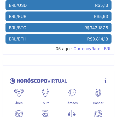
BRL/USD
R$5,13
BRL/EUR
R$5,93
BRL/BTC
R$342.187,6
BRL/ETH
R$9.814,18
05 ago ·
CurrencyRate
·
BRL