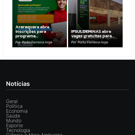
Araraquara abre
inscrições para
IFSULDEMINAS abre
programa…
vagas gratuitas para…
Por
Porto Ferreira Hoje
Por
Porto Ferreira Hoje
Notícias
Geral
Política
Economia
Saúde
Mundo
Esporte
Tecnologia