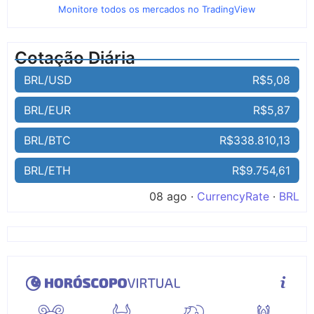
Monitore todos os mercados no TradingView
Cotação Diária
BRL/USD
R$5,08
BRL/EUR
R$5,87
BRL/BTC
R$338.810,13
BRL/ETH
R$9.754,61
08 ago ·
CurrencyRate
·
BRL