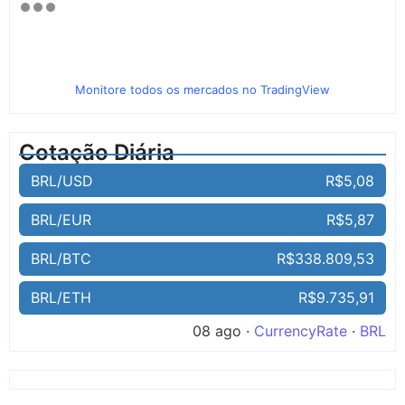
Monitore todos os mercados no TradingView
Cotação Diária
BRL/USD
R$5,08
BRL/EUR
R$5,87
BRL/BTC
R$338.809,53
BRL/ETH
R$9.735,91
08 ago ·
CurrencyRate
·
BRL