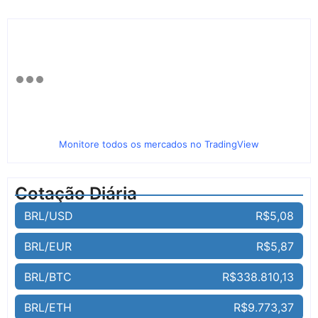
Monitore todos os mercados no TradingView
Cotação Diária
BRL/USD
R$5,08
BRL/EUR
R$5,87
BRL/BTC
R$338.810,13
BRL/ETH
R$9.773,37