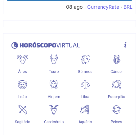
08 ago ·
CurrencyRate
·
BRL