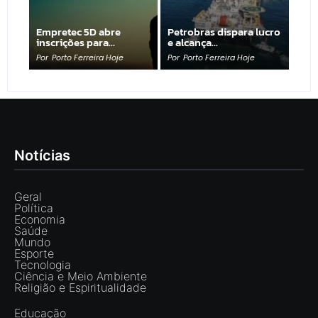
Empretec 5D abre
Petrobras dispara lucro
inscrições para…
e alcança…
Por
Porto Ferreira Hoje
Por
Porto Ferreira Hoje
Notícias
Geral
Política
Economia
Saúde
Mundo
Esporte
Tecnologia
Ciência e Meio Ambiente
Religião e Espiritualidade
Educação