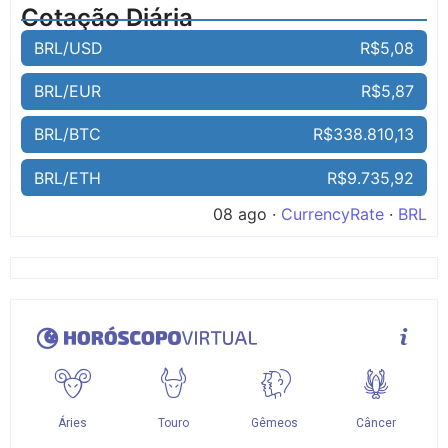
Cotação Diária
BRL/USD
R$5,08
BRL/EUR
R$5,87
BRL/BTC
R$338.810,13
BRL/ETH
R$9.735,92
08 ago ·
CurrencyRate
·
BRL