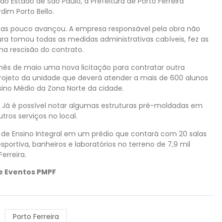
o Estado de São Paulo, a Prefeitura de Porto Ferreira
dim Porto Bello.
as pouco avançou. A empresa responsável pela obra não
ura tomou todas as medidas administrativas cabíveis, fez as
na rescisão do contrato.
mês de maio uma nova licitação para contratar outra
rojeto da unidade que deverá atender a mais de 600 alunos
ino Médio da Zona Norte da cidade.
 Já é possível notar algumas estruturas pré-moldadas em
ros serviços no local.
 de Ensino Integral em um prédio que contará com 20 salas
esportiva, banheiros e laboratórios no terreno de 7,9 mil
erreira.
 e Eventos PMPF
Porto Ferreira