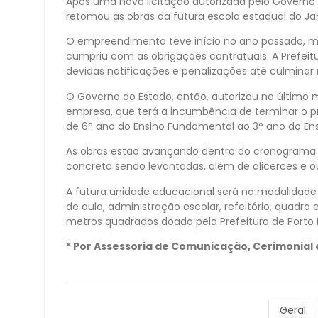
Após uma nova licitação autorizada pelo Governo d
retomou as obras da futura escola estadual do Jar
O empreendimento teve início no ano passado, m
cumpriu com as obrigações contratuais. A Prefeit
devidas notificações e penalizações até culminar 
O Governo do Estado, então, autorizou no último 
empresa, que terá a incumbência de terminar o p
de 6° ano do Ensino Fundamental ao 3° ano do Ens
As obras estão avançando dentro do cronograma.
concreto sendo levantadas, além de alicerces e out
A futura unidade educacional será na modalidade
de aula, administração escolar, refeitório, quadra 
metros quadrados doado pela Prefeitura de Porto F
* Por Assessoria de Comunicação, Cerimonial
Geral