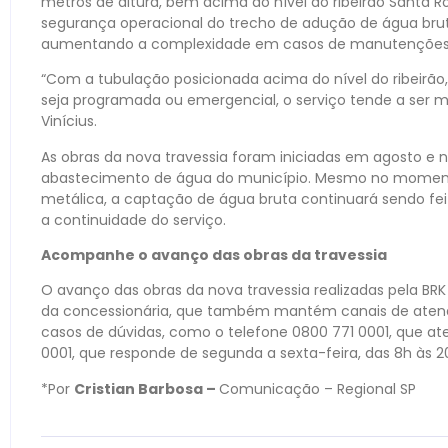
metros de altura, bem acima do nível do ribeirão Santa R
segurança operacional do trecho de adução de água bruta
aumentando a complexidade em casos de manutenções em
“Com a tubulação posicionada acima do nível do ribeirão
seja programada ou emergencial, o serviço tende a ser 
Vinícius.
As obras da nova travessia foram iniciadas em agosto e 
abastecimento de água do município. Mesmo no moment
metálica, a captação de água bruta continuará sendo fei
a continuidade do serviço.
Acompanhe o avanço das obras da travessia
O avanço das obras da nova travessia realizadas pela BR
da concessionária, que também mantém canais de aten
casos de dúvidas, como o telefone 0800 771 0001, que at
0001, que responde de segunda a sexta-feira, das 8h às 20
*Por
Cristian Barbosa –
Comunicação – Regional SP