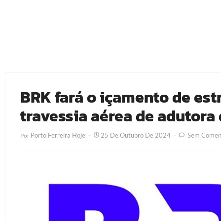
BRK fará o içamento de est
travessia aérea de adutora 
Porto Ferreira Hoje
25 De Outubro De 2024
Sem Coment
Por