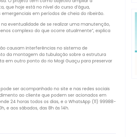
osa. O projeto tem como objetivo ampliar a
, que hoje está no nível do curso d’água,
ergenciais em períodos de cheia do ribeirão.
, na eventualidade de se realizar uma manutenção,
menos complexo do que ocorre atualmente”, explica
não causam interferências no sistema de
o da montagem da tubulação sobre a estrutura
ta em outro ponto do rio Mogi Guaçu para preservar
K pode ser acompanhado no site e nas redes sociais
dimento ao cliente que podem ser acionados em
ende 24 horas todos os dias, e o WhatsApp (11) 99988-
h, e aos sábados, das 8h às 14h.