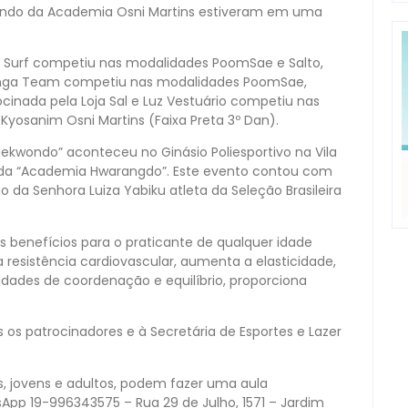
wondo da Academia Osni Martins estiveram em uma
p Surf competiu nas modalidades PoomSae e Salto,
anga Team competiu nas modalidades PoomSae,
rocinada pela Loja Sal e Luz Vestuário competiu nas
Kyosanim Osni Martins (Faixa Preta 3º Dan).
ondo” aconteceu no Ginásio Poliesportivo na Vila
 da “Academia Hwarangdo”. Este evento contou com
 da Senhora Luiza Yabiku atleta da Seleção Brasileira
 benefícios para o praticante de qualquer idade
resistência cardiovascular, aumenta a elasticidade,
acidades de coordenação e equilíbrio, proporciona
s patrocinadores e à Secretária de Esportes e Lazer
, jovens e adultos, podem fazer uma aula
App 19-996343575 – Rua 29 de Julho, 1571 – Jardim