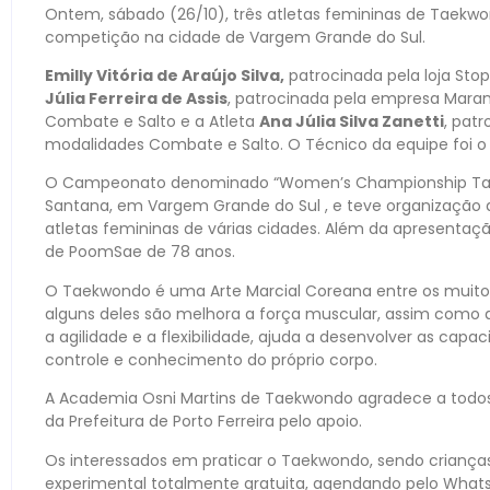
Ontem, sábado (26/10), três atletas femininas de Taek
competição na cidade de Vargem Grande do Sul.
Emilly Vitória de Araújo Silva,
patrocinada pela loja Sto
Júlia Ferreira de Assis
, patrocinada pela empresa Mar
Combate e Salto e a Atleta
Ana Júlia Silva Zanetti
, pat
modalidades Combate e Salto. O Técnico da equipe foi o 
O Campeonato denominado “Women’s Championship Taekw
Santana, em Vargem Grande do Sul , e teve organização
atletas femininas de várias cidades. Além da apresentação
de PoomSae de 78 anos.
O Taekwondo é uma Arte Marcial Coreana entre os muitos
alguns deles são melhora a força muscular, assim como a 
a agilidade e a flexibilidade, ajuda a desenvolver as cap
controle e conhecimento do próprio corpo.
A Academia Osni Martins de Taekwondo agradece a todos o
da Prefeitura de Porto Ferreira pelo apoio.
Os interessados em praticar o Taekwondo, sendo crianças
experimental totalmente gratuita, agendando pelo Whats