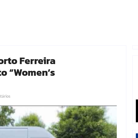
rto Ferreira
to “Women’s
ários