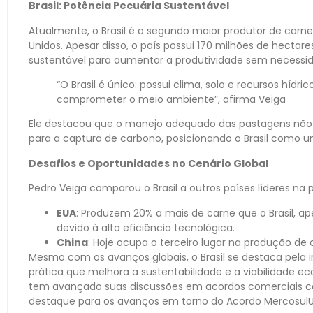
Brasil: Potência Pecuária Sustentável
Atualmente, o Brasil é o segundo maior produtor de carn
Unidos. Apesar disso, o país possui 170 milhões de hect
sustentável para aumentar a produtividade sem necess
“O Brasil é único: possui clima, solo e recursos hídr
comprometer o meio ambiente”, afirma Veiga
Ele destacou que o manejo adequado das pastagens não 
para a captura de carbono, posicionando o Brasil como u
Desafios e Oportunidades no Cenário Global
Pedro Veiga comparou o Brasil a outros países líderes na 
EUA
: Produzem 20% a mais de carne que o Brasil, a
devido à alta eficiência tecnológica.
China
: Hoje ocupa o terceiro lugar na produção de
Mesmo com os avanços globais, o Brasil se destaca pela 
prática que melhora a sustentabilidade e a viabilidade ec
tem avançado suas discussões em acordos comerciais com
destaque para os avanços em torno do Acordo MercosulU