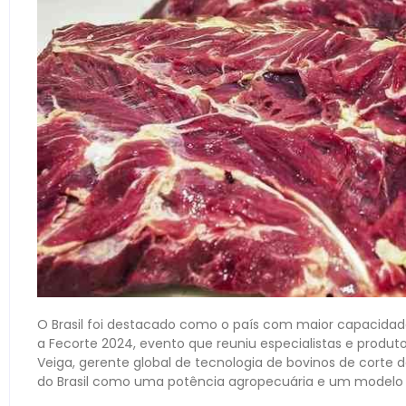
O Brasil foi destacado como o país com maior capacida
a Fecorte 2024, evento que reuniu especialistas e produto
Veiga, gerente global de tecnologia de bovinos de corte d
do Brasil como uma potência agropecuária e um modelo 