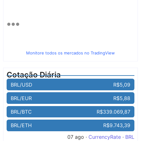
Monitore todos os mercados no TradingView
Cotação Diária
BRL/USD
R$5,09
BRL/EUR
R$5,88
BRL/BTC
R$339.069,87
BRL/ETH
R$9.743,39
07 ago ·
CurrencyRate
·
BRL