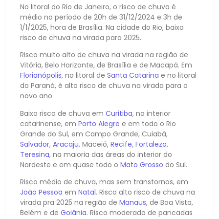
No litoral do Rio de Janeiro, o risco de chuva é
médio no período de 20h de 31/12/2024 e 3h de
1/1/2025, hora de Brasília. Na cidade do Rio, baixo
risco de chuva na virada para 2025.
Risco muito alto de chuva na virada na região de
Vitória, Belo Horizonte, de Brasília e de Macapá. Em
Florianópolis
, no litoral de
Santa Catarina
e no litoral
do Paraná, é alto risco de chuva na virada para o
novo ano
Baixo risco de chuva em
Curitiba
, no interior
catarinense, em
Porto Alegre
e em todo o Rio
Grande do Sul, em Campo Grande, Cuiabá,
Salvador
,
Aracaju
, Maceió,
Recife
,
Fortaleza
,
Teresina
, na maioria das áreas do interior do
Nordeste e em quase todo o
Mato Grosso
do Sul.
Risco médio de chuva, mas sem transtornos, em
João Pessoa
em
Natal
. Risco alto risco de chuva na
virada pra 2025 na região de
Manaus
, de Boa Vista,
Belém e de
Goiânia
. Risco moderado de pancadas