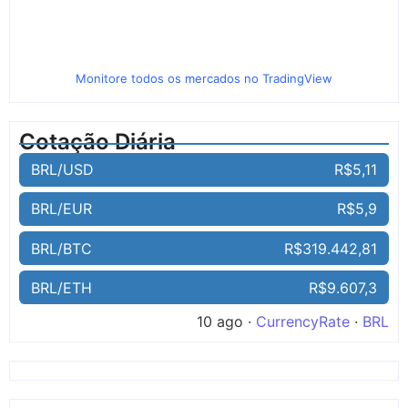
Monitore todos os mercados no TradingView
Cotação Diária
BRL/USD
R$5,11
BRL/EUR
R$5,9
BRL/BTC
R$319.442,81
BRL/ETH
R$9.607,3
10 ago ·
CurrencyRate
·
BRL