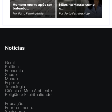
Homem morre após ser
Mãos na Massa: como
baleado…
o…
Por
Porto Ferreira Hoje
Por
Porto Ferreira Hoje
Notícias
Geral
Política
Economia
Saúde
Mundo
Esporte
Tecnologia
Ciência e Meio Ambiente
Religião e Espiritualidade
Educação
Entretenimento
Sociedade