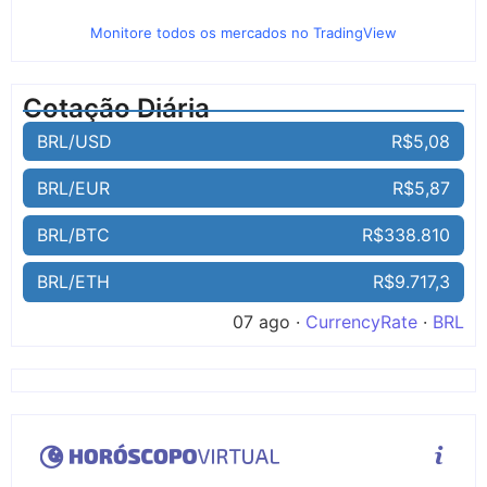
Monitore todos os mercados no TradingView
Cotação Diária
BRL/USD
R$5,08
BRL/EUR
R$5,87
BRL/BTC
R$338.810
BRL/ETH
R$9.717,3
07 ago ·
CurrencyRate
·
BRL