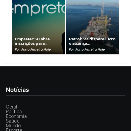
Empretec 5D abre
Petrobras dispara lucro
inscrições para…
e alcança…
Por
Porto Ferreira Hoje
Por
Porto Ferreira Hoje
Notícias
Geral
Política
Economia
Saúde
Mundo
Esporte