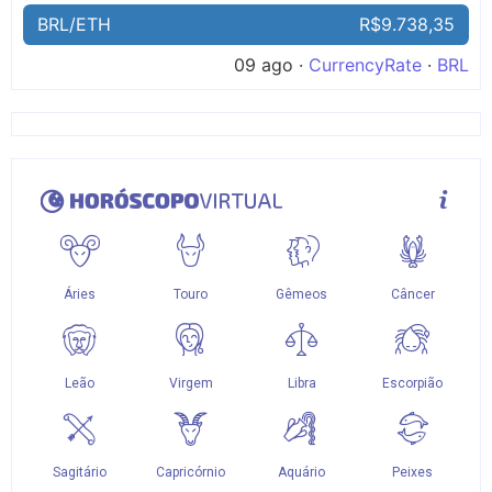
BRL/ETH
R$9.738,35
09 ago ·
CurrencyRate
·
BRL