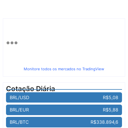
Monitore todos os mercados no TradingView
Cotação Diária
BRL/USD
R$5,08
BRL/EUR
R$5,88
BRL/BTC
R$338.894,6