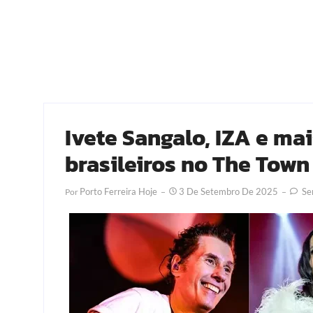
Ivete Sangalo, IZA e mai
brasileiros no The Town
Porto Ferreira Hoje
3 De Setembro De 2025
Se
Por