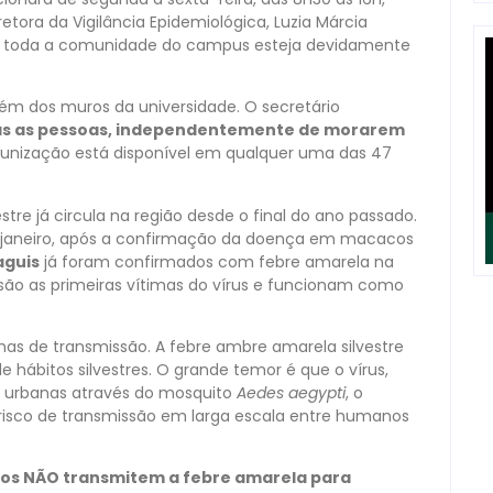
retora da Vigilância Epidemiológica, Luzia Márcia
que toda a comunidade do campus esteja devidamente
lém dos muros da universidade. O secretário
as as pessoas, independentemente de morarem
munização está disponível em qualquer uma das 47
stre já circula na região desde o final do ano passado.
 janeiro, após a confirmação da doença em macacos
aguis
já foram confirmados com febre amarela na
ão as primeiras vítimas do vírus e funcionam como
mas de transmissão. A febre ambre amarela silvestre
de hábitos silvestres. O grande temor é que o vírus,
s urbanas através do mosquito
Aedes aegypti
, o
 risco de transmissão em larga escala entre humanos
cos NÃO transmitem a febre amarela para