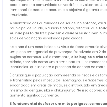
para atender a comunidade universitária e visitantes. A di
Ramanholi Passos, destacou que o objetivo é garantir 
imunizada.
A orientação das autoridades de saúde, no entanto, vai a
municipal de Saúde, Maurício Godinho, reforçou que
tod
ou não perto da USP, podem e devem se vacinar
. A i
salas de vacinação espalhadas pela cidade.
Este não é um caso isolado. O vírus da febre amarela silve
Um plano emergencial de prevenção foi ativado em 2 de
bugios no campus. Até o momento,
oito bugios e três s
cidade, servindo como um alarme natural – os macacos s
“sentinelas” que indicam a presença da doença na mata.
É crucial que a população compreenda os riscos e as for
é transmitida pelos mosquitos
Haemagogus
e
Sabethes
, 
encontrado em áreas de mata, seja introduzido em área
mesmo da dengue, zika e chikungunya. Se isso ocorrer, o
aumenta significativamente.
É fundamental desfazer um mito perigoso: os maca