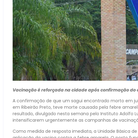
Vacinação é reforçada na cidade após confirmação do
A confirmação de que um sagui encontrado morto em jul
em Ribeirão Preto, teve morte causada pela febre amarel
resultado, divulgado nesta semana pelo Instituto Adolfo Lu
intensificarem urgentemente as campanhas de vacinaçã
Como medida de resposta imediata, a Unidade Básica de Sa
aplicação da vacina contra a febre amarela. O posto func