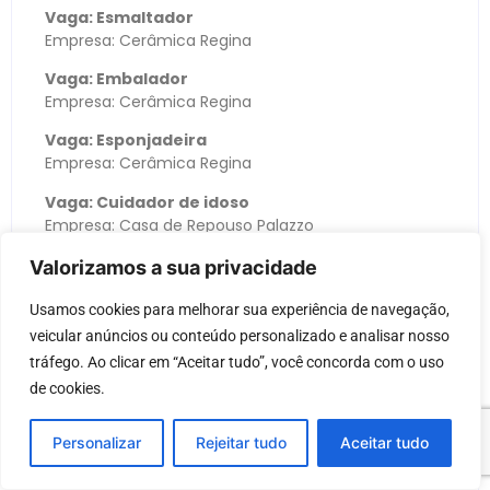
Vaga: Esmaltador
Empresa: Cerâmica Regina
Vaga: Embalador
Empresa: Cerâmica Regina
Vaga: Esponjadeira
Empresa: Cerâmica Regina
Vaga: Cuidador de idoso
Empresa: Casa de Repouso Palazzo
Envio de CV: whatsapp: (11) 97375-5166 A/C Thiago
Valorizamos a sua privacidade
Detalhes da vaga: Períodos diurno e noturno 12
horas – Horário: 07h às 19h / 19h às 07h.
Usamos cookies para melhorar sua experiência de navegação, 
Vaga: Auxiliar de enfermagem
veicular anúncios ou conteúdo personalizado e analisar nosso 
Empresa: Casa de Repouso Palazzo
tráfego. Ao clicar em “Aceitar tudo”, você concorda com o uso 
Detalhes da vaga: Períodos diurno e noturno 12
de cookies.
horas – Horário: 07h às 19h / 19h às 07h.
Vaga: Soldador Profissional
Personalizar
Rejeitar tudo
Aceitar tudo
Empresa: Estrutezza
Requisitos da vaga: Necessário experiência em