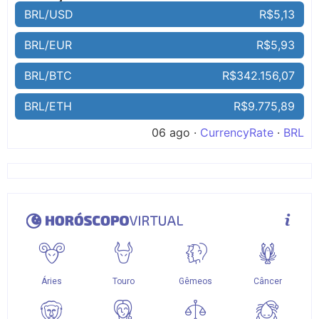
BRL/USD
R$5,13
BRL/EUR
R$5,93
BRL/BTC
R$342.156,07
BRL/ETH
R$9.775,89
06 ago ·
CurrencyRate
·
BRL