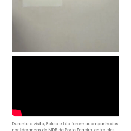
Durante a visita, Baleia e Léo foram acompanhados
por lideranças do MDB de Porto Ferreira, entre elas