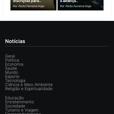
inscrições para…
e alcança…
Por
Porto Ferreira Hoje
Por
Porto Ferreira Hoje
Notícias
Geral
Política
Economia
Saúde
Mundo
Esporte
Tecnologia
Ciência e Meio Ambiente
Religião e Espiritualidade
Educação
Entretenimento
Sociedade
Turismo e Viagem