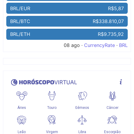
BRL/EUR
R$5,87
BRL/BTC
R$338.810,07
BRL/ETH
R$9.735,92
08 ago ·
CurrencyRate
·
BRL