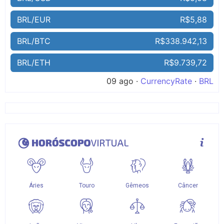
BRL/EUR
R$5,88
BRL/BTC
R$338.942,13
BRL/ETH
R$9.739,72
09 ago ·
CurrencyRate
·
BRL