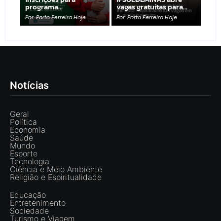
programa…
vagas gratuitas para…
Por
Porto Ferreira Hoje
Por
Porto Ferreira Hoje
Notícias
Geral
Política
Economia
Saúde
Mundo
Esporte
Tecnologia
Ciência e Meio Ambiente
Religião e Espiritualidade
Educação
Entretenimento
Sociedade
Turismo e Viagem