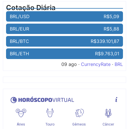
Cotação Diária
BRL/USD
R$5,09
BRL/EUR
R$5,88
BRL/BTC
R$339.101,87
BRL/ETH
R$9.763,01
09 ago ·
CurrencyRate
·
BRL