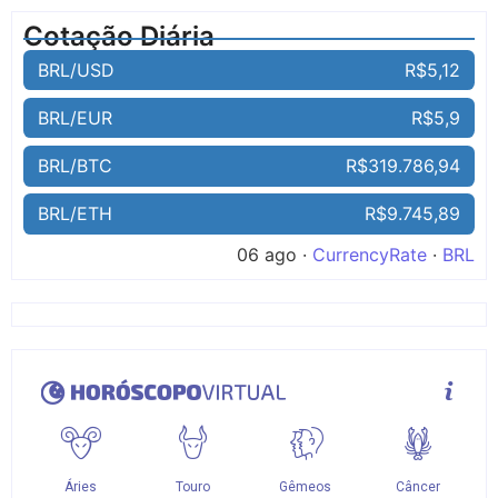
Cotação Diária
BRL/USD
R$5,12
BRL/EUR
R$5,9
BRL/BTC
R$319.786,94
BRL/ETH
R$9.745,89
06 ago ·
CurrencyRate
·
BRL