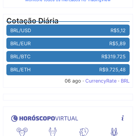
Cotação Diária
BRL/USD
R$5,12
BRL/EUR
R$5,89
BRL/BTC
R$319.725
BRL/ETH
R$9.725,48
06 ago ·
CurrencyRate
·
BRL