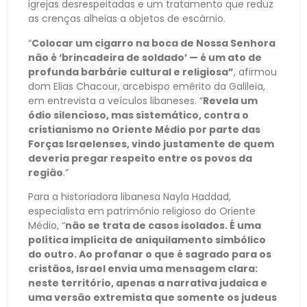
igrejas desrespeitadas e um tratamento que reduz
as crenças alheias a objetos de escárnio.
“
Colocar um cigarro na boca de Nossa Senhora
não é ‘brincadeira de soldado’ — é um ato de
profunda barbárie cultural e religiosa”
, afirmou
dom Elias Chacour, arcebispo emérito da Galileia,
em entrevista a veículos libaneses. “
Revela um
ódio silencioso, mas sistemático, contra o
cristianismo no Oriente Médio por parte das
Forças Israelenses, vindo justamente de quem
deveria pregar respeito entre os povos da
região
.”
Para a historiadora libanesa Nayla Haddad,
especialista em patrimônio religioso do Oriente
Médio, “
não se trata de casos isolados. É uma
política implícita de aniquilamento simbólico
do outro. Ao profanar o que é sagrado para os
cristãos, Israel envia uma mensagem clara:
neste território, apenas a narrativa judaica e
uma versão extremista que somente os judeus