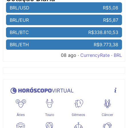
BRL/USD
R$5,08
BRL/EUR
R$5,87
BRL/BTC
R$338.810,53
BRL/ETH
R$9.773,38
08 ago ·
CurrencyRate
·
BRL