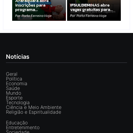
Araraquara abre
inscrições para
IFSULDEMINAS abre
programa…
vagas gratuitas para…
Por
Porto Ferreira Hoje
Por
Porto Ferreira Hoje
Notícias
Geral
Política
Economia
Saúde
Mundo
Esporte
Tecnologia
Ciência e Meio Ambiente
Religião e Espiritualidade
Educação
Entretenimento
Sociedade