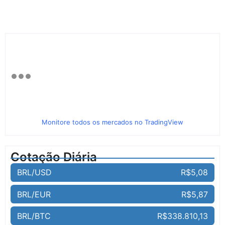
Monitore todos os mercados no TradingView
Cotação Diária
BRL/USD
R$5,08
BRL/EUR
R$5,87
BRL/BTC
R$338.810,13