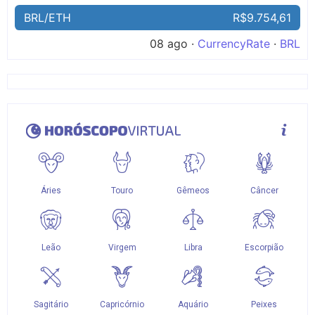
BRL/ETH
R$9.754,61
08 ago ·
CurrencyRate
·
BRL