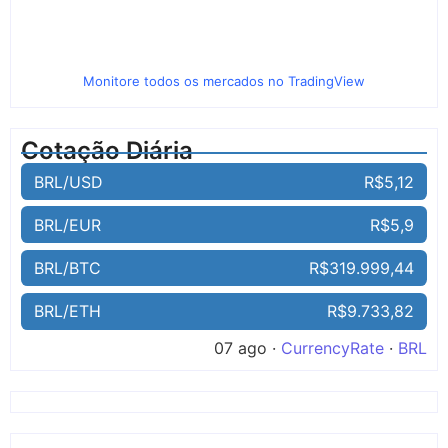
Monitore todos os mercados no TradingView
Cotação Diária
BRL/USD
R$5,12
BRL/EUR
R$5,9
BRL/BTC
R$319.999,44
BRL/ETH
R$9.733,82
07 ago ·
CurrencyRate
·
BRL