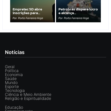
Empretec 5D abre
Petrobras dispara lucro
inscrições para…
e alcança…
Por
Porto Ferreira Hoje
Por
Porto Ferreira Hoje
Notícias
Geral
Política
Economia
Saúde
Mundo
Esporte
Tecnologia
Ciência e Meio Ambiente
Religião e Espiritualidade
Educação