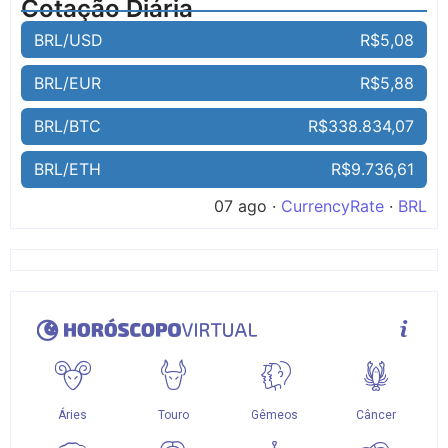
Cotação Diária
BRL/USD
R$5,08
BRL/EUR
R$5,88
BRL/BTC
R$338.834,07
BRL/ETH
R$9.736,61
07 ago ·
CurrencyRate
·
BRL