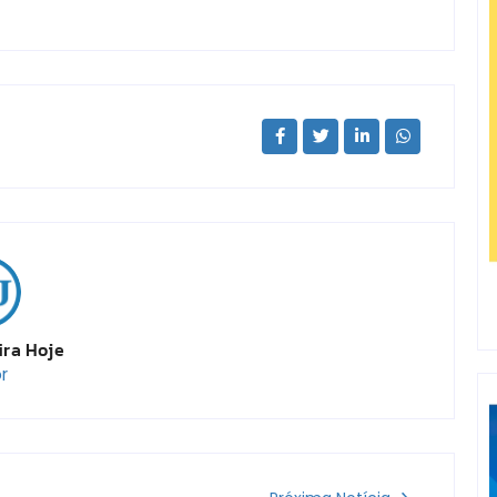
ira Hoje
r